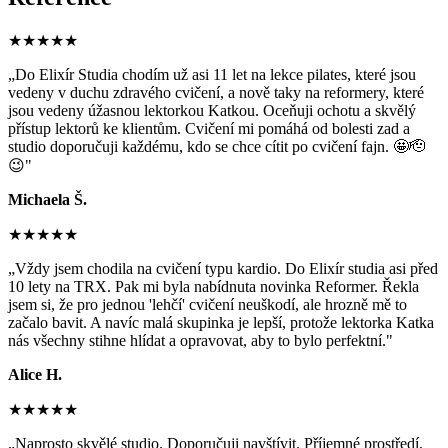
★★★★★
„
Do Elixír Studia chodím už asi 11 let na lekce pilates, které jsou
vedeny v duchu zdravého cvičení, a nově taky na reformery, které
jsou vedeny úžasnou lektorkou Katkou. Oceňuji ochotu a skvělý
přístup lektorů ke klientům. Cvičení mi pomáhá od bolesti zad a
studio doporučuji každému, kdo se chce cítit po cvičení fajn. 🤩🫡
😉
"
Michaela Š.
★★★★★
„
Vždy jsem chodila na cvičení typu kardio. Do Elixír studia asi před
10 lety na TRX. Pak mi byla nabídnuta novinka Reformer. Řekla
jsem si, že pro jednou 'lehčí' cvičení neuškodí, ale hrozně mě to
začalo bavit. A navíc malá skupinka je lepší, protože lektorka Katka
nás všechny stihne hlídat a opravovat, aby to bylo perfektní.
"
Alice H.
★★★★★
„
Naprosto skvělé studio. Doporučuji navštívit. Příjemné prostředí,