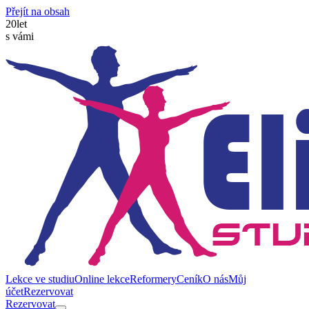
Přejít na obsah
20
let
s vámi
Lekce ve studiu
Online lekce
Reformery
Ceník
O nás
Můj
účet
Rezervovat
Rezervovat