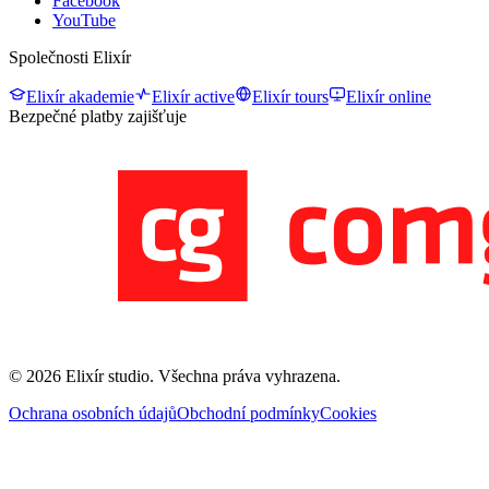
Facebook
YouTube
Společnosti Elixír
Elixír akademie
Elixír active
Elixír tours
Elixír online
Bezpečné platby zajišťuje
©
2026
Elixír studio
. Všechna práva vyhrazena.
Ochrana osobních údajů
Obchodní podmínky
Cookies