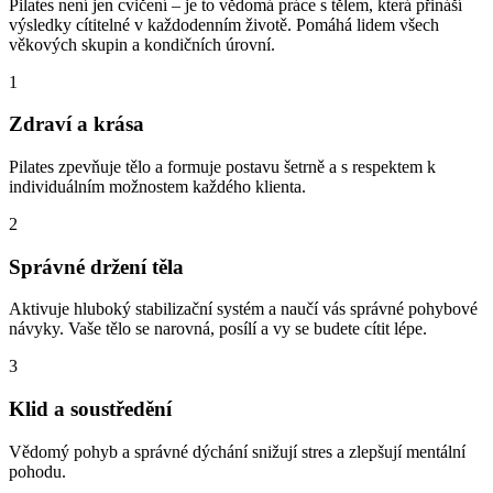
Pilates není jen cvičení – je to vědomá práce s tělem, která přináší
výsledky cítitelné v každodenním životě. Pomáhá lidem všech
věkových skupin a kondičních úrovní.
1
Zdraví a krása
Pilates zpevňuje tělo a formuje postavu šetrně a s respektem k
individuálním možnostem každého klienta.
2
Správné držení těla
Aktivuje hluboký stabilizační systém a naučí vás správné pohybové
návyky. Vaše tělo se narovná, posílí a vy se budete cítit lépe.
3
Klid a soustředění
Vědomý pohyb a správné dýchání snižují stres a zlepšují mentální
pohodu.