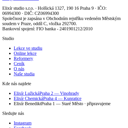
Elixír studio s.r.o. · Holšická 1327, 190 16 Praha 9 · IČO:
06994300 · DIČ: CZ06994300
Společnost je zapsána v Obchodním rejstříku vedeném Městským
soudem v Praze, oddíl C, vložka 292700.
Bankovní spojení: FIO banka - 2401901212/2010
Studio
Lekce ve studiu
Online lekce
Reformery
Ceník
O nás
Naše studia
Kde nás najdete
Elixír Lužická
Praha 2 — Vinohrady
Elixír Chemická
Praha 4 — Kunratice
Elixír Benedikt
Praha 1 — Staré Město
· připravujeme
Sledujte nás
Instagram