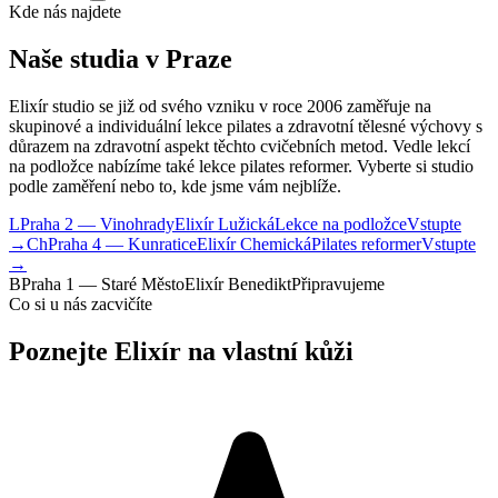
Kde nás najdete
Naše studia v Praze
Elixír studio se již od svého vzniku v roce 2006 zaměřuje na
skupinové a individuální lekce pilates a zdravotní tělesné výchovy s
důrazem na zdravotní aspekt těchto cvičebních metod. Vedle lekcí
na podložce nabízíme také lekce pilates reformer. Vyberte si studio
podle zaměření nebo to, kde jsme vám nejblíže.
L
Praha 2 — Vinohrady
Elixír Lužická
Lekce na podložce
Vstupte
→
Ch
Praha 4 — Kunratice
Elixír Chemická
Pilates reformer
Vstupte
→
B
Praha 1 — Staré Město
Elixír Benedikt
Připravujeme
Co si u nás zacvičíte
Poznejte Elixír na vlastní kůži