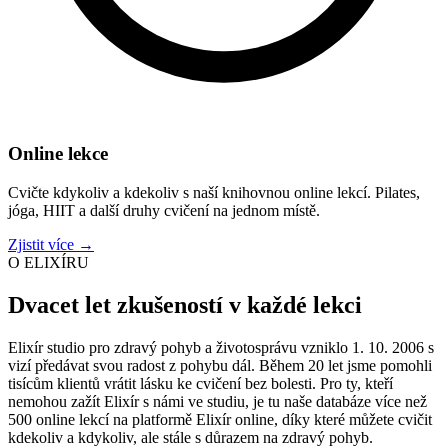
Online lekce
Cvičte kdykoliv a kdekoliv s naší knihovnou online lekcí. Pilates,
jóga, HIIT a další druhy cvičení na jednom místě.
Zjistit více
→
O ELIXÍRU
Dvacet let zkušeností v každé lekci
Elixír studio pro zdravý pohyb a životosprávu vzniklo 1. 10. 2006 s
vizí předávat svou radost z pohybu dál. Během 20 let jsme pomohli
tisícům klientů vrátit lásku ke cvičení bez bolesti. Pro ty, kteří
nemohou zažít Elixír s námi ve studiu, je tu naše databáze více než
500 online lekcí na platformě Elixír online, díky které můžete cvičit
kdekoliv a kdykoliv, ale stále s důrazem na zdravý pohyb.